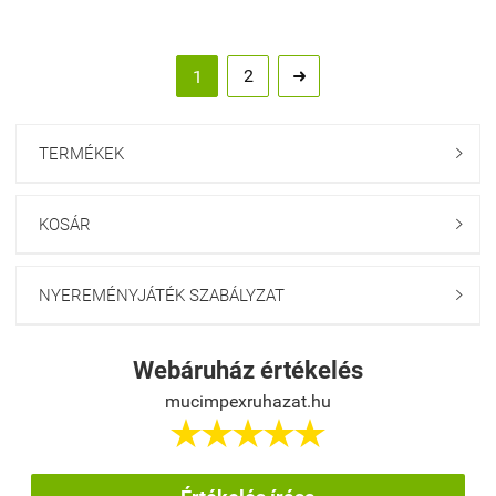
2
1

TERMÉKEK

KOSÁR

NYEREMÉNYJÁTÉK SZABÁLYZAT

Webáruház értékelés
mucimpexruhazat.hu




