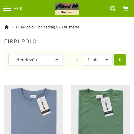


MENÜ

»
FIBRI póló, Fibri nadrág S - XXL méret
FIBRI PÓLÓ:

