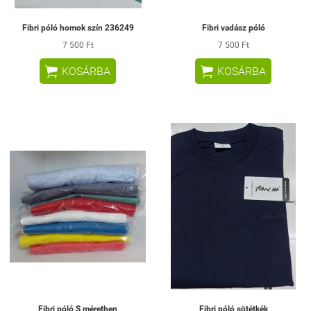
Fibri póló homok szín 236249
Fibri vadász póló
7 500 Ft
7 500 Ft


KOSÁRBA
KOSÁRBA
Fibri póló S méretben
Fibri póló sötétkék