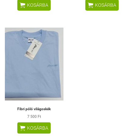


KOSÁRBA
KOSÁRBA
Fibri póló világoskék
7 500 Ft

KOSÁRBA