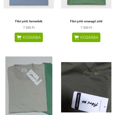
Fibri póló farmerkék
Fibri póló smaragd zöld
7 500 Ft
7 500 Ft


KOSÁRBA
KOSÁRBA