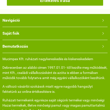
Értékelés írása
Navigáció

Saját fiók

Bemutatkozás

Mucimpex Kft. ruházati nagykereskedés és kiskereskedelem
Debrecenben az alábbi címen 1997.01.01- től kezdte meg működését,
mint Kft., családi vállalkozásként és azóta is ebben a formában
működik tovább folytatva amit még egyéni vállalkozóként kezdtünk.
A változó vásárlói szokások miatt egyre nagyobb hangsúlyt
fektetünk az online értékesítésre is.
Ruházati termékeink egyrésze saját cégünk termékei vagy minőségi
Hazai termékek, illetve minőségi pamut vagy magas pamuttartalmú