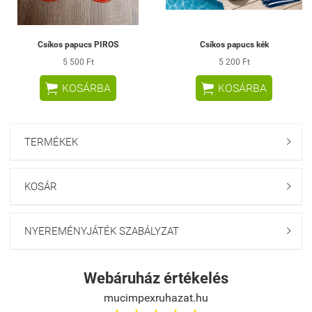
Csíkos papucs PIROS
Csíkos papucs kék
5 500 Ft
5 200 Ft


KOSÁRBA
KOSÁRBA
TERMÉKEK

KOSÁR

NYEREMÉNYJÁTÉK SZABÁLYZAT

Webáruház értékelés
mucimpexruhazat.hu