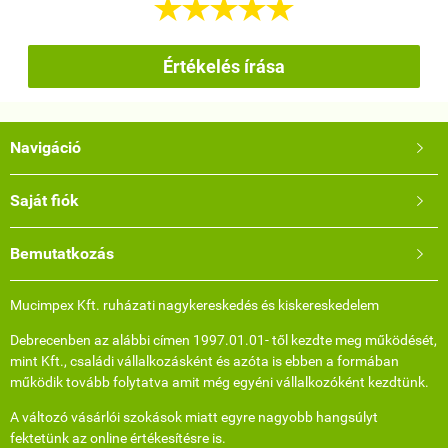





Értékelés írása
Navigáció

Saját fiók

Bemutatkozás

Mucimpex Kft. ruházati nagykereskedés és kiskereskedelem
Debrecenben az alábbi címen 1997.01.01- től kezdte meg működését,
mint Kft., családi vállalkozásként és azóta is ebben a formában
működik tovább folytatva amit még egyéni vállalkozóként kezdtünk.
A változó vásárlói szokások miatt egyre nagyobb hangsúlyt
fektetünk az online értékesítésre is.