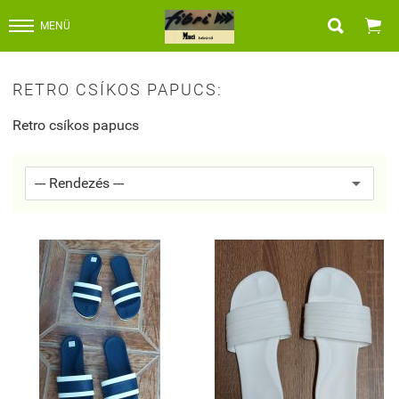


MENÜ
RETRO CSÍKOS PAPUCS:
Retro csíkos papucs