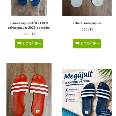
Csíkos papucs KÉK-FEHÉR
Fehér Csíkos papucs
csíkos papucs 2025-ös modell
5 500 Ft
3 600 Ft


KOSÁRBA
KOSÁRBA