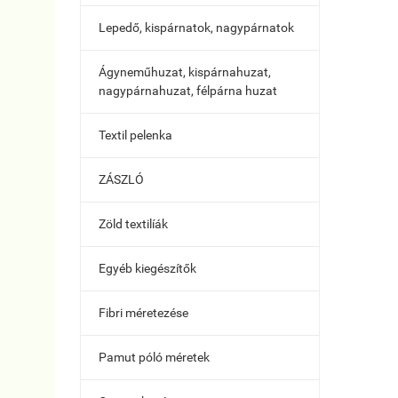
Lepedő, kispárnatok, nagypárnatok
Ágyneműhuzat, kispárnahuzat,
nagypárnahuzat, félpárna huzat
Textil pelenka
ZÁSZLÓ
Zöld textilíák
Egyéb kiegészítők
Fibri méretezése
Pamut póló méretek