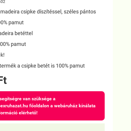
a02
 madeira csipke díszítéssel, széles pántos
100% pamut
adeira betéttel
 100% pamut
k!
termék a csipke betét is 100% pamut
Ft
egítségre van szüksége a
ruhazat.hu főoldalon a webáruház kínálata
formáció elérhető!