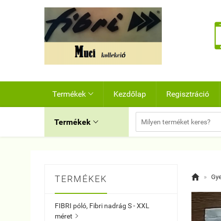
Termékek
Kezdőlap
Regisztráció

Termékek


»
Gye
TERMÉKEK
FIBRI póló, Fibri nadrág S - XXL
méret
