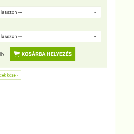

KOSÁRBA HELYEZÉS
db
ncek közé »