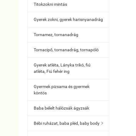
Titokzokni mintás
Gyerek zokni, gyerek harisnyanadrág
Tornamez, tornanadrág
Tornacipő, tornanadrág, tornapóló
Gyerek atléta, Lányka trikó, fiú
atléta, Fiú fehér ing
Gyermek pizsama és gyermek
köntös
Baba bélelt hálózsák ágyzsák
Bébi ruházat, baba pléd, baby body
