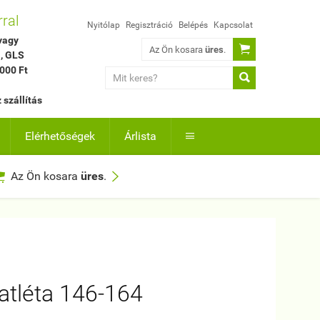
rral
Nyitólap
Regisztráció
Belépés
Kapcsolat
vagy

Az Ön kosara
üres
.
, GLS
000 Ft

szállítás
Elérhetőségek
Árlista



Az Ön kosara
üres
.
atléta 146-164