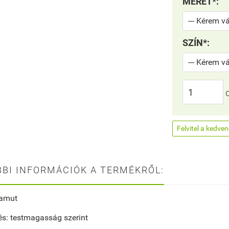
MÉRET*:
SZÍN*:
Felvitel a kedve
BI INFORMÁCIÓK A TERMÉKRŐL:
pamut
s: testmagasság szerint