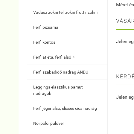
Méret és
Vadász zokni téli zokni frottír zokni
VÁSÁR
Férfi pizsama
Jelenleg
Férfi köntös
Férfi atléta, férfi alsó

Férfi szabadidő nadrág ANDU
KÉRDÉ
Leggings elasztikus pamut
nadrágok
Jelenleg
Férfi jéger alsó, slicces cica nadrág
Női póló, pulóver