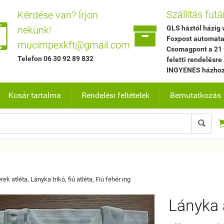
Szállítás futá
Kérdése van? Írjon


nekünk!
GLS háztól házig 
Foxpost automata
mucimpexkft@gmail.com
Csomagpont a 21 
Telefon 06 30 92 89 832
feletti rendelésre
INGYENES házhoz 
Kosár tartalma
Rendelési feltételek
Bemutatkozás

rek atléta, Lányka trikó, fiú atléta, Fiú fehér ing
Lányka 