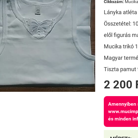
Cikkszám:
Mucik
Lányka atléta
Összetétel: 
elől figurás m
Mucika trikó
Magyar termé
Tiszta pamut 
2 200 
Amennyiben s
www.mucimpex
és minden in