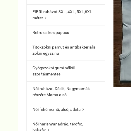
FIBRI ruházat 3XL, 4XL, 5XL,6XL
méret

Retro csíkos papucs
Titokzokni pamut és antibakteriális
zokni egyszínű
Gyógyzokni gumi nélkül
szorításmentes
Női ruházat Dédik, Nagymamák
részére Mama alsó
Női fehérnemű, alsó, atléta

Női harisnyanadrág, térdfix,
bokafix
