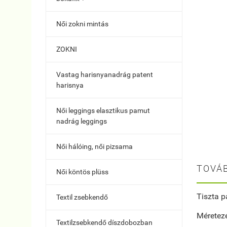
Női zokni mintás
ZOKNI
Vastag harisnyanadrág patent
harisnya
Női leggings elasztikus pamut
nadrág leggings
Női hálóing, női pizsama
TOVÁB
Női köntös plüss
Tiszta 
Textil zsebkendő
Méretezé
Textilzsebkendő díszdobozban