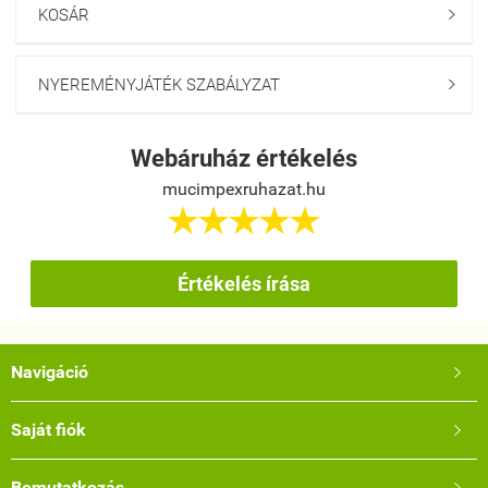
KOSÁR

NYEREMÉNYJÁTÉK SZABÁLYZAT

Webáruház értékelés
mucimpexruhazat.hu





Értékelés írása
Navigáció

Saját fiók

Bemutatkozás
