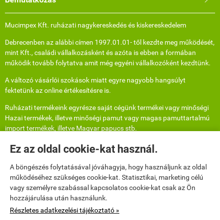
Mucimpex Kft. ruházati nagykereskedés és kiskereskedelem
Debrecenben az alábbi címen 1997.01.01- től kezdte meg működését,
mint Kft., családi vállalkozásként és azóta is ebben a formában
működik tovább folytatva amit még egyéni vállalkozóként kezdtünk.
A változó vásárlói szokások miatt egyre nagyobb hangsúlyt
fektetünk az online értékesítésre is.
Ruházati termékeink egyrésze saját cégünk termékei vagy minőségi
Hazai termékek, illetve minőségi pamut vagy magas pamuttartalmú
import termékek, illetve Magyar papucs stb.
Beszállító Partnereinkkel már több, mint 25 éve dolgozunk együtt,
Ez az oldal cookie-kat használ.
mivel a Kft a család egyéni vállakozásából fejlődött tovább.
A böngészés folytatásával jóváhagyja, hogy használjunk az oldal
Bízunk benne, hogy már Ön is ismeri és szívesen viseli valamelyik
működéséhez szükséges cookie-kat. Statisztikai, marketing célú
termékünket!
vagy személyre szabással kapcsolatos cookie-kat csak az Ön
hozzájárulása után használunk.
Elérhetőségek

Részletes adatkezelési tájékoztató »