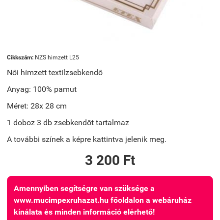
Cikkszám:
NZS himzett L25
Női hímzett textílzsebkendő
Anyag: 100% pamut
Méret: 28x 28 cm
1 doboz 3 db zsebkendőt tartalmaz
A további színek a képre kattintva jelenik meg.
3 200 Ft
Amennyiben segítségre van szüksége a
www.mucimpexruhazat.hu főoldalon a webáruház
kínálata és minden információ elérhető!