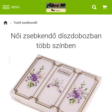


MENÜ

»
Textil zsebkendő
Női zsebkendő díszdobozban
több színben